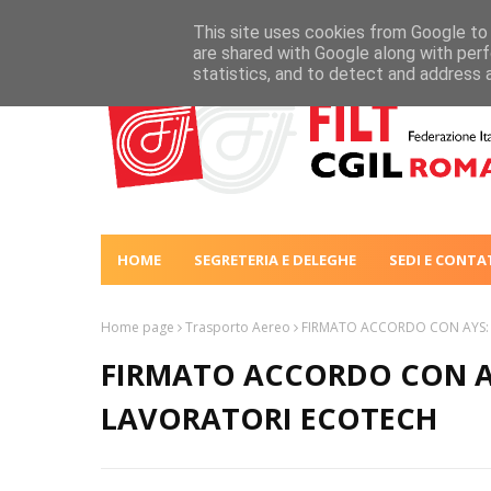
This site uses cookies from Google to d
are shared with Google along with perf
statistics, and to detect and address 
HOME
SEGRETERIA E DELEGHE
SEDI E CONTA
Home page
Trasporto Aereo
FIRMATO ACCORDO CON AYS: 
FIRMATO ACCORDO CON AY
LAVORATORI ECOTECH