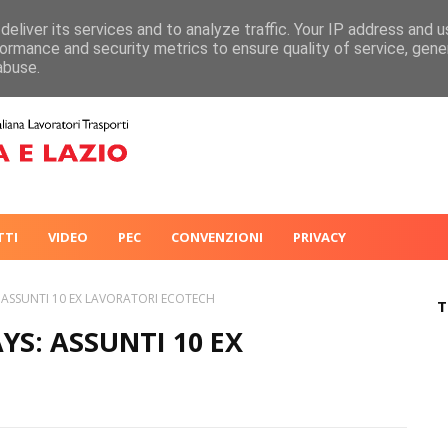
eliver its services and to analyze traffic. Your IP address and 
ormance and security metrics to ensure quality of service, gen
abuse.
TTI
VIDEO
PEC
CONVENZIONI
PRIVACY
ASSUNTI 10 EX LAVORATORI ECOTECH
T
S: ASSUNTI 10 EX