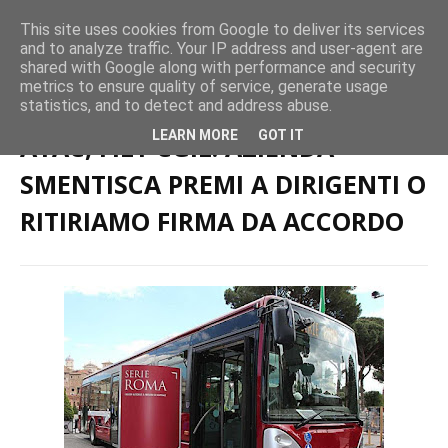
This site uses cookies from Google to deliver its services
and to analyze traffic. Your IP address and user-agent are
shared with Google along with performance and security
metrics to ensure quality of service, generate usage
Home page
TPL
ATAC, FILT CGIL: AZIENDA SMENTISCA PREMI A
statistics, and to detect and address abuse.
DIRIGENTI O RITIRIAMO FIRMA DA ACCORDO
LEARN MORE
GOT IT
ATAC, FILT CGIL: AZIENDA
SMENTISCA PREMI A DIRIGENTI O
RITIRIAMO FIRMA DA ACCORDO