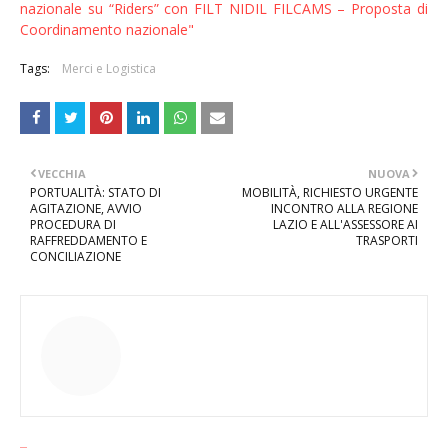
nazionale su “Riders” con FILT NIDIL FILCAMS – Proposta di
Coordinamento nazionale"
Tags:
Merci e Logistica
VECCHIA
NUOVA
PORTUALITÀ: STATO DI
MOBILITÀ, RICHIESTO URGENTE
AGITAZIONE, AVVIO
INCONTRO ALLA REGIONE
PROCEDURA DI
LAZIO E ALL'ASSESSORE AI
RAFFREDDAMENTO E
TRASPORTI
CONCILIAZIONE