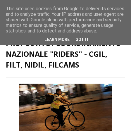
This site uses cookies from Google to deliver its services
and to analyze traffic. Your IP address and user-agent are
shared with Google along with performance and security
metrics to ensure quality of service, generate usage
Home page
Merci e Logistica
PROPOSTA DI COORDINAMENTO
statistics, and to detect and address abuse.
NAZIONALE "RIDERS" - CGIL, FILT, NIDIL, FILCAMS
LEARN MORE
GOT IT
PROPOSTA DI COORDINAMENTO
NAZIONALE "RIDERS" - CGIL,
FILT, NIDIL, FILCAMS