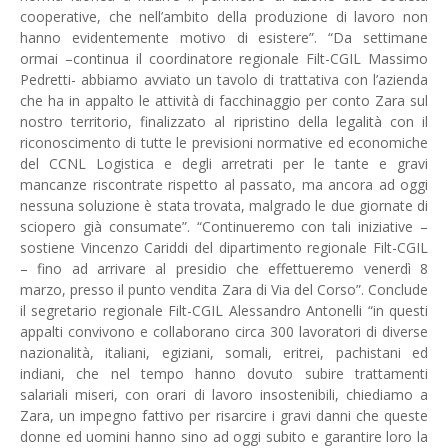
cooperative, che nell’ambito della produzione di lavoro non
hanno evidentemente motivo di esistere”. “Da settimane
ormai –continua il coordinatore regionale Filt-CGIL Massimo
Pedretti- abbiamo avviato un tavolo di trattativa con l’azienda
che ha in appalto le attività di facchinaggio per conto Zara sul
nostro territorio, finalizzato al ripristino della legalità con il
riconoscimento di tutte le previsioni normative ed economiche
del CCNL Logistica e degli arretrati per le tante e gravi
mancanze riscontrate rispetto al passato, ma ancora ad oggi
nessuna soluzione è stata trovata, malgrado le due giornate di
sciopero già consumate”. “Continueremo con tali iniziative –
sostiene Vincenzo Cariddi del dipartimento regionale Filt-CGIL
– fino ad arrivare al presidio che effettueremo venerdì 8
marzo, presso il punto vendita Zara di Via del Corso”. Conclude
il segretario regionale Filt-CGIL Alessandro Antonelli “in questi
appalti convivono e collaborano circa 300 lavoratori di diverse
nazionalità, italiani, egiziani, somali, eritrei, pachistani ed
indiani, che nel tempo hanno dovuto subire trattamenti
salariali miseri, con orari di lavoro insostenibili, chiediamo a
Zara, un impegno fattivo per risarcire i gravi danni che queste
donne ed uomini hanno sino ad oggi subito e garantire loro la