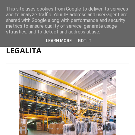
This site uses cookies from Google to deliver its services
and to analyze traffic. Your IP address and user-agent are
shared with Google along with performance and security
metrics to ensure quality of service, generate usage
Home page
Merci e Logistica
APPALTI ZARA, È ORA DI LEGALITÀ
statistics, and to detect and address abuse.
APPALTI ZARA, È ORA DI
LEARN MORE
GOT IT
LEGALITÀ