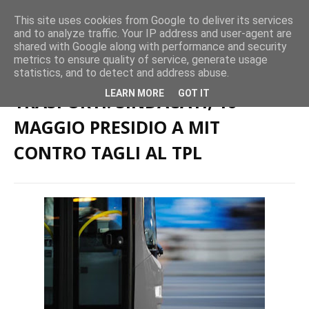
This site uses cookies from Google to deliver its services
and to analyze traffic. Your IP address and user-agent are
shared with Google along with performance and security
metrics to ensure quality of service, generate usage
Home page
Trasporto Pubblico Locale
TRASPORTI: SINDACATI, 16
statistics, and to detect and address abuse.
MAGGIO PRESIDIO A MIT CONTRO TAGLI AL TPL
LEARN MORE
GOT IT
TRASPORTI: SINDACATI, 16
MAGGIO PRESIDIO A MIT
CONTRO TAGLI AL TPL