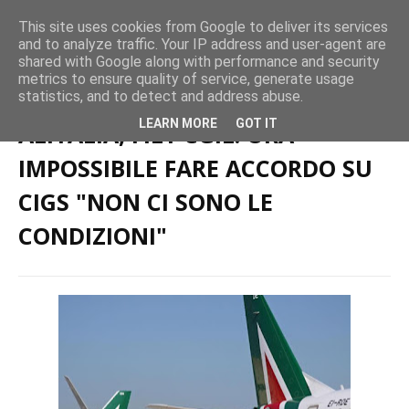
This site uses cookies from Google to deliver its services
and to analyze traffic. Your IP address and user-agent are
shared with Google along with performance and security
metrics to ensure quality of service, generate usage
Home page
Trasporto Aereo
ALITALIA, FILT CGIL: ORA IMPOSSIBILE
statistics, and to detect and address abuse.
FARE ACCORDO SU CIGS "NON CI SONO LE CONDIZIONI"
LEARN MORE
GOT IT
ALITALIA, FILT CGIL: ORA
IMPOSSIBILE FARE ACCORDO SU
CIGS "NON CI SONO LE
CONDIZIONI"