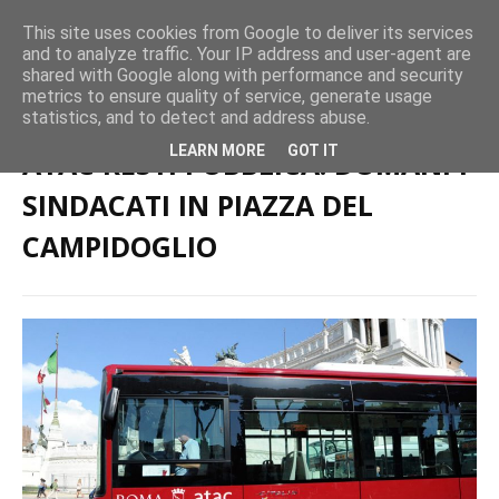
This site uses cookies from Google to deliver its services
and to analyze traffic. Your IP address and user-agent are
shared with Google along with performance and security
metrics to ensure quality of service, generate usage
Home page
TPL
ATAC RESTI PUBBLICA! DOMANI I SINDACATI IN
statistics, and to detect and address abuse.
PIAZZA DEL CAMPIDOGLIO
LEARN MORE
GOT IT
ATAC RESTI PUBBLICA! DOMANI I
SINDACATI IN PIAZZA DEL
CAMPIDOGLIO