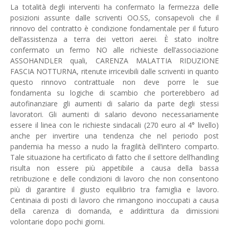
La totalità degli interventi ha confermato la fermezza delle
posizioni assunte dalle scriventi OO.SS, consapevoli che il
rinnovo del contratto è condizione fondamentale per il futuro
dell’assistenza a terra dei vettori aerei. È stato inoltre
confermato un fermo NO alle richieste dell’associazione
ASSOHANDLER quali, CARENZA MALATTIA RIDUZIONE
FASCIA NOTTURNA, ritenute irricevibili dalle scriventi in quanto
questo rinnovo contrattuale non deve porre le sue
fondamenta su logiche di scambio che porterebbero ad
autofinanziare gli aumenti di salario da parte degli stessi
lavoratori. Gli aumenti di salario devono necessariamente
essere il linea con le richieste sindacali (270 euro al 4° livello)
anche per invertire una tendenza che nel periodo post
pandemia ha messo a nudo la fragilità dell’intero comparto.
Tale situazione ha certificato di fatto che il settore dell’handling
risulta non essere più appetibile a causa della bassa
retribuzione e delle condizioni di lavoro che non consentono
più di garantire il giusto equilibrio tra famiglia e lavoro.
Centinaia di posti di lavoro che rimangono inoccupati a causa
della carenza di domanda, e addirittura da dimissioni
volontarie dopo pochi giorni.