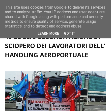
This site uses cookies from Google to deliver its services
and to analyze traffic. Your IP address and user-agent are
shared with Google along with performance and security
metrics to ensure quality of service, generate usage
Home page
Trasporto Aereo
15 LUGLIO SECONDA AZIONE DI
statistics, and to detect and address abuse.
SCIOPERO DEI LAVORATORI DELL’ HANDLING AEROPORTUALE
LEARN MORE
GOT IT
15 LUGLIO SECONDA AZIONE DI
SCIOPERO DEI LAVORATORI DELL’
HANDLING AEROPORTUALE