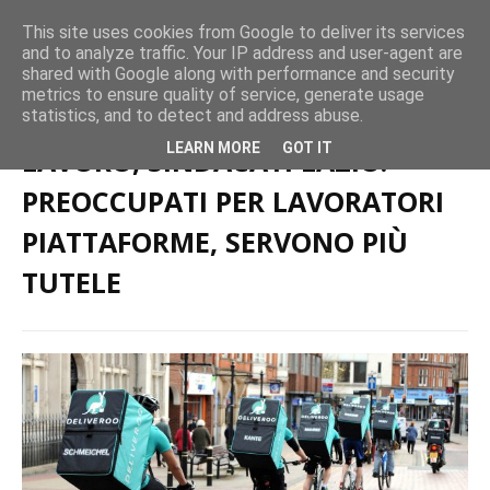
This site uses cookies from Google to deliver its services
and to analyze traffic. Your IP address and user-agent are
shared with Google along with performance and security
metrics to ensure quality of service, generate usage
Home page
Merci e Logistica
LAVORO, SINDACATI LAZIO:
statistics, and to detect and address abuse.
PREOCCUPATI PER LAVORATORI PIATTAFORME, SERVONO PIÙ TUTELE
LEARN MORE
GOT IT
LAVORO, SINDACATI LAZIO:
PREOCCUPATI PER LAVORATORI
PIATTAFORME, SERVONO PIÙ
TUTELE