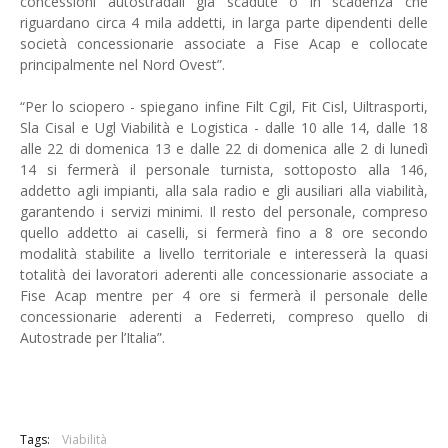
concessioni autostradali già scadute o in scadenza che
riguardano circa 4 mila addetti, in larga parte dipendenti delle
società concessionarie associate a Fise Acap e collocate
principalmente nel Nord Ovest”.
“Per lo sciopero - spiegano infine Filt Cgil, Fit Cisl, Uiltrasporti,
Sla Cisal e Ugl Viabilità e Logistica - dalle 10 alle 14, dalle 18
alle 22 di domenica 13 e dalle 22 di domenica alle 2 di lunedì
14 si fermerà il personale turnista, sottoposto alla 146,
addetto agli impianti, alla sala radio e gli ausiliari alla viabilità,
garantendo i servizi minimi. Il resto del personale, compreso
quello addetto ai caselli, si fermerà fino a 8 ore secondo
modalità stabilite a livello territoriale e interesserà la quasi
totalità dei lavoratori aderenti alle concessionarie associate a
Fise Acap mentre per 4 ore si fermerà il personale delle
concessionarie aderenti a Federreti, compreso quello di
Autostrade per l’Italia”.
Tags:
Viabilità