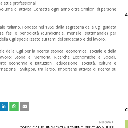
alattie professionali.
r volume di attività. Contatta ogni anno oltre 5milioni di persone
A
cale italiano. Fondata nel 1955 dalla segreteria della Cgil guidata
 fasi e periodicità (quindicinale, mensile, settimanale) per
lla Cgil specializzato sui temi del sindacato e del lavoro.
ale della Cgil per la ricerca storica, economica, sociale e della
i lavoro: Storia e Memoria, Ricerche Economiche e Sociali,
oro: economia e istituzioni, educazione, società, cultura e
zionali. Sviluppa, tra l’altro, importanti attività di ricerca su
C
NUOVA
CORONAVIRUS, SINDACATI A GOVERNO: SERVONO MISURE