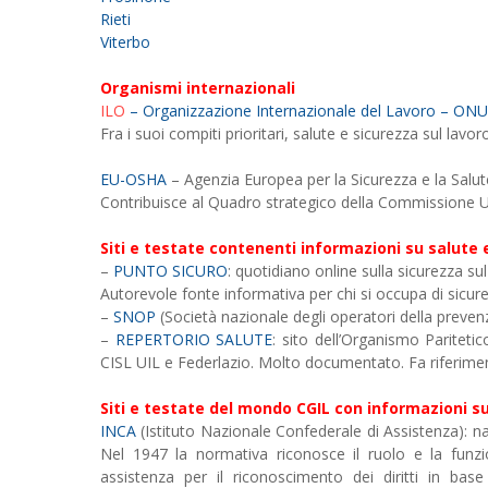
Rieti
Viterbo
Organismi internazionali
ILO
– Organizzazione Internazionale del Lavoro – ONU
Fra i suoi compiti prioritari, salute e sicurezza sul lavor
EU-OSHA
– Agenzia Europea per la Sicurezza e la Salut
Contribuisce al Quadro strategico della Commissione UE
Siti e testate contenenti informazioni su salute 
–
PUNTO SICURO
: quotidiano online sulla sicurezza su
Autorevole fonte informativa per chi si occupa di sicur
–
SNOP
(Società nazionale degli operatori della preven
–
REPERTORIO SALUTE
: sito dell’Organismo Paritet
CISL UIL e Federlazio. Molto documentato. Fa riferimento
Siti e testate del mondo CGIL con informazioni su
INCA
(Istituto Nazionale Confederale di Assistenza): na
Nel 1947 la normativa riconosce il ruolo e la funzi
assistenza per il riconoscimento dei diritti in bas