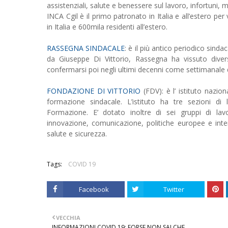
assistenziali, salute e benessere sul lavoro, infortuni, m
INCA Cgil è il primo patronato in Italia e all’estero pe
in Italia e 600mila residenti all’estero.
RASSEGNA SINDACALE
: è il più antico periodico sinda
da Giuseppe Di Vittorio, Rassegna ha vissuto diverse
confermarsi poi negli ultimi decenni come settimanale de
FONDAZIONE DI VITTORIO
(FDV): è l’ istituto nazion
formazione sindacale. L’istituto ha tre sezioni d
Formazione. E’ dotato inoltre di sei gruppi di lav
innovazione, comunicazione, politiche europee e interna
salute e sicurezza.
Tags:
COVID 19
Facebook
Twitter
VECCHIA
INFORMAZIONI COVID 19: FORSE NON SAI CHE...