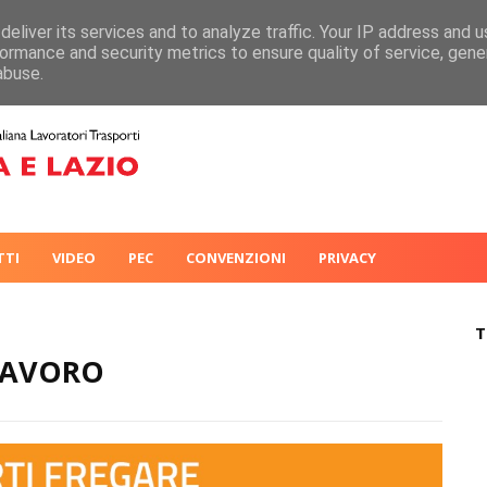
eliver its services and to analyze traffic. Your IP address and 
ormance and security metrics to ensure quality of service, gen
abuse.
TTI
VIDEO
PEC
CONVENZIONI
PRIVACY
T
 LAVORO