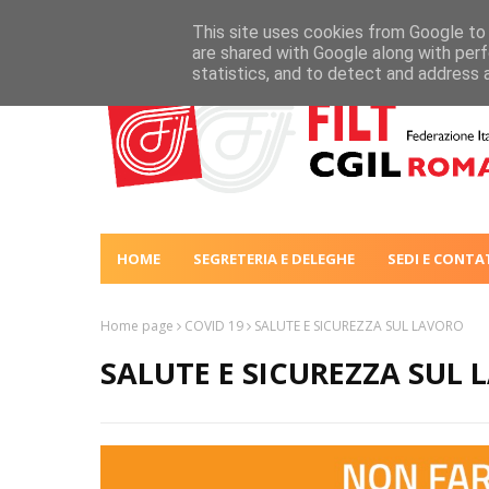
This site uses cookies from Google to d
are shared with Google along with perf
statistics, and to detect and address 
HOME
SEGRETERIA E DELEGHE
SEDI E CONTA
Home page
COVID 19
SALUTE E SICUREZZA SUL LAVORO
SALUTE E SICUREZZA SUL