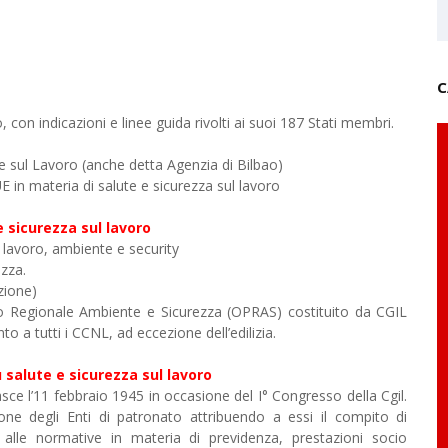
C
o, con indicazioni e linee guida rivolti ai suoi 187 Stati membri.
e sul Lavoro (anche detta Agenzia di Bilbao)
 in materia di salute e sicurezza sul lavoro
e sicurezza sul lavoro
l lavoro, ambiente e security
ezza.
zione)
ico Regionale Ambiente e Sicurezza (OPRAS) costituito da CGIL
 a tutti i CCNL, ad eccezione dell’edilizia.
 salute e sicurezza sul lavoro
sce l’11 febbraio 1945 in occasione del I° Congresso della Cgil.
one degli Enti di patronato attribuendo a essi il compito di
e alle normative in materia di previdenza, prestazioni socio