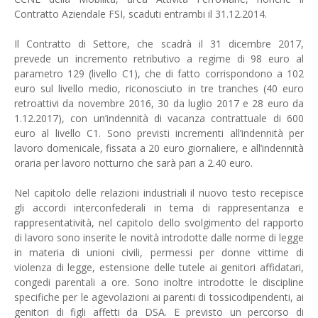
Contratto Aziendale FSI, scaduti entrambi il 31.12.2014.
Il Contratto di Settore, che scadrà il 31 dicembre 2017,
prevede un incremento retributivo a regime di 98 euro al
parametro 129 (livello C1), che di fatto corrispondono a 102
euro sul livello medio, riconosciuto in tre tranches (40 euro
retroattivi da novembre 2016, 30 da luglio 2017 e 28 euro da
1.12.2017), con un’indennità di vacanza contrattuale di 600
euro al livello C1. Sono previsti incrementi all’indennità per
lavoro domenicale, fissata a 20 euro giornaliere, e all’indennità
oraria per lavoro notturno che sarà pari a 2.40 euro.
Nel capitolo delle relazioni industriali il nuovo testo recepisce
gli accordi interconfederali in tema di rappresentanza e
rappresentatività, nel capitolo dello svolgimento del rapporto
di lavoro sono inserite le novità introdotte dalle norme di legge
in materia di unioni civili, permessi per donne vittime di
violenza di legge, estensione delle tutele ai genitori affidatari,
congedi parentali a ore. Sono inoltre introdotte le discipline
specifiche per le agevolazioni ai parenti di tossicodipendenti, ai
genitori di figli affetti da DSA. E previsto un percorso di