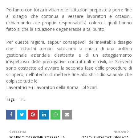
Pertanto con forza invitiamo le Istituzioni preposte a porre fine
al disagio che continua a vessare lavoratori e cittadini,
richiamando alle proprie responsabilità coloro i quali hanno
fatto si che la situazione degenerasse a tal punto.
Per queste ragioni, seppur consapevoli dell’inevitabile disagio
che i cittadini romani subiranno a causa di una politica
gestionale aziendale disattenta e di un atteggiamento
irrispettoso delle prerogative contrattuali e civili, le Scriventi
sono costrette ad avviare la seconda fase delle procedure di
sciopero, nell’intento di mettere fine allo stillicidio salariale che
colpisce tutte le
Lavoratrici e i Lavoratori della Roma Tpl Scarl.
Tags:
TPL
VECCHIA
NUOVA
SCARICO CARBONE, SOSPESA LA
TALO: SINDACATI, SIGLATA