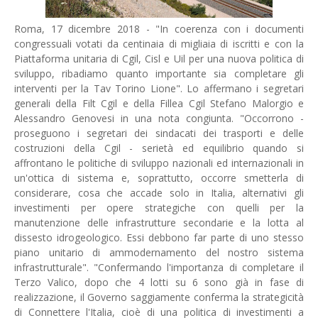
Roma, 17 dicembre 2018 - "In coerenza con i documenti
congressuali votati da centinaia di migliaia di iscritti e con la
Piattaforma unitaria di Cgil, Cisl e Uil per una nuova politica di
sviluppo, ribadiamo quanto importante sia completare gli
interventi per la Tav Torino Lione". Lo affermano i segretari
generali della Filt Cgil e della Fillea Cgil Stefano Malorgio e
Alessandro Genovesi in una nota congiunta. "Occorrono -
proseguono i segretari dei sindacati dei trasporti e delle
costruzioni della Cgil - serietà ed equilibrio quando si
affrontano le politiche di sviluppo nazionali ed internazionali in
un'ottica di sistema e, soprattutto, occorre smetterla di
considerare, cosa che accade solo in Italia, alternativi gli
investimenti per opere strategiche con quelli per la
manutenzione delle infrastrutture secondarie e la lotta al
dissesto idrogeologico. Essi debbono far parte di uno stesso
piano unitario di ammodernamento del nostro sistema
infrastrutturale". "Confermando l'importanza di completare il
Terzo Valico, dopo che 4 lotti su 6 sono già in fase di
realizzazione, il Governo saggiamente conferma la strategicità
di Connettere l'Italia, cioè di una politica di investimenti a