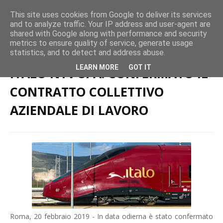
This site uses cookies from Google to deliver its services
and to analyze traffic. Your IP address and user-agent are
shared with Google along with performance and security
metrics to ensure quality of service, generate usage
Home page
Attivita Ferroviarie
ITALO NTV SPA: CONFERMATO IL
statistics, and to detect and address abuse.
CONTRATTO COLLETTIVO AZIENDALE DI LAVORO
LEARN MORE
GOT IT
ITALO NTV SPA: CONFERMATO IL
CONTRATTO COLLETTIVO
AZIENDALE DI LAVORO
Roma, 20 febbraio 2019 - In data odierna è stato confermato