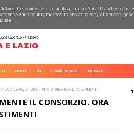
eliver its services and to analyze traffic. Your IP address and 
ormance and security metrics to ensure quality of service, gen
abuse.
TTI
VIDEO
PEC
CONVENZIONI
PRIVACY
NTE IL CONSORZIO. ORA PIANO DI RILANCIO E INVESTIMENTI
T
ALMENTE IL CONSORZIO. ORA
ESTIMENTI