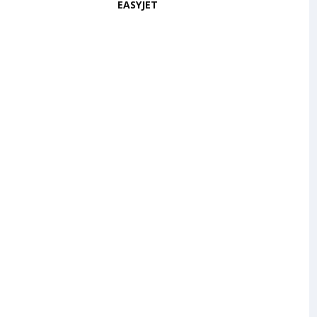
EASYJET
February 27, 2026