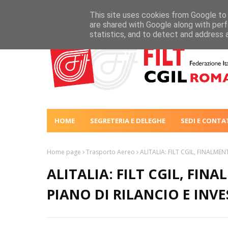
This site uses cookies from Google to d
are shared with Google along with perf
statistics, and to detect and address 
HOME
SEGRETERIA E DELEGHE
SEDI E CONTA
Home page
Trasporto Aereo
ALITALIA: FILT CGIL, FINALME
ALITALIA: FILT CGIL, FIN
PIANO DI RILANCIO E INV