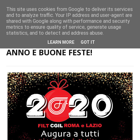
This site uses cookies from Google to deliver its services
and to analyze traffic. Your IP address and user-agent are
shared with Google along with performance and security
metrics to ensure quality of service, generate usage
Home page
FILT CGIL: AUGURI DI BUON ANNO E BUONE FESTE!
statistics, and to detect and address abuse.
FILT CGIL: AUGURI DI BUON
LEARN MORE
GOT IT
ANNO E BUONE FESTE!