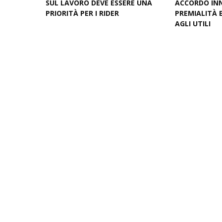
SUL LAVORO DEVE ESSERE UNA
ACCORDO IN
PRIORITÀ PER I RIDER
PREMIALITÀ 
AGLI UTILI
August 04, 2026
August 03, 20