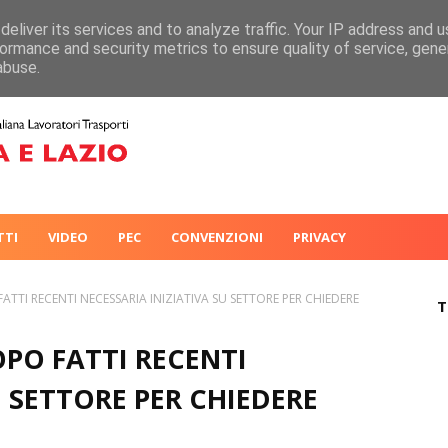
eliver its services and to analyze traffic. Your IP address and 
ormance and security metrics to ensure quality of service, gen
abuse.
TTI
VIDEO
PEC
CONVENZIONI
PRIVACY
ATTI RECENTI NECESSARIA INIZIATIVA SU SETTORE PER CHIEDERE
T
OPO FATTI RECENTI
U SETTORE PER CHIEDERE