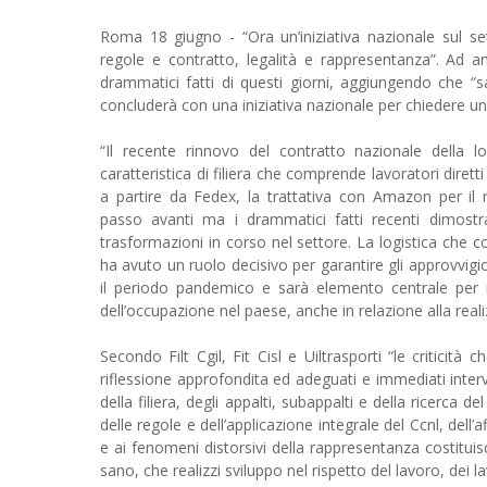
Roma 18 giugno - “Ora un’iniziativa nazionale sul sett
regole e contratto, legalità e rappresentanza”. Ad ann
drammatici fatti di questi giorni, aggiungendo che “s
concluderà con una iniziativa nazionale per chiedere un 
“Il recente rinnovo del contratto nazionale della l
caratteristica di filiera che comprende lavoratori diretti 
a partire da Fedex, la trattativa con Amazon per il 
passo avanti ma i drammatici fatti recenti dimost
trasformazioni in corso nel settore. La logistica che co
ha avuto un ruolo decisivo per garantire gli approvvigio
il periodo pandemico e sarà elemento centrale per re
dell’occupazione nel paese, anche in relazione alla realiz
Secondo Filt Cgil, Fit Cisl e Uiltrasporti “le critici
riflessione approfondita ed adeguati e immediati interve
della filiera, degli appalti, subappalti e della ricerca 
delle regole e dell’applicazione integrale del Ccnl, dell
e ai fenomeni distorsivi della rappresentanza costituis
sano, che realizzi sviluppo nel rispetto del lavoro, dei la