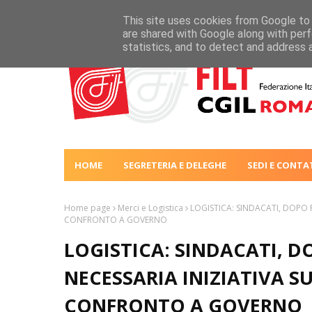
This site uses cookies from Google to d
are shared with Google along with perf
statistics, and to detect and address 
HOME
SEGRETERIA E DELEGHE
SEDI E CONTA
Home page
Merci e Logistica
LOGISTICA: SINDACATI, DOPO F
CONFRONTO A GOVERNO
LOGISTICA: SINDACATI, D
NECESSARIA INIZIATIVA S
CONFRONTO A GOVERNO