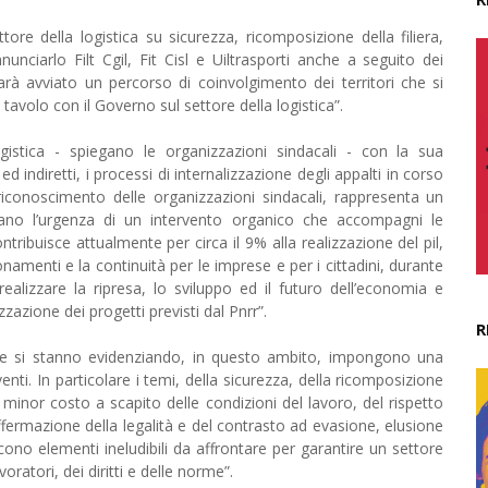
ore della logistica su sicurezza, ricomposizione della filiera,
unciarlo Filt Cgil, Fit Cisl e Uiltrasporti anche a seguito dei
arà avviato un percorso di coinvolgimento dei territori che si
tavolo con il Governo sul settore della logistica”.
ogistica - spiegano le organizzazioni sindacali - con la sua
ed indiretti, i processi di internalizzazione degli appalti in corso
riconoscimento delle organizzazioni sindacali, rappresenta un
rano l’urgenza di un intervento organico che accompagni le
ntribuisce attualmente per circa il 9% alla realizzazione del pil,
namenti e la continuità per le imprese e per i cittadini, durante
alizzare la ripresa, lo sviluppo ed il futuro dell’economia e
zazione dei progetti previsti dal Pnrr”.
R
tà che si stanno evidenziando, in questo ambito, impongono una
nti. In particolare i temi, della sicurezza, della ricomposizione
del minor costo a scapito delle condizioni del lavoro, del rispetto
’affermazione della legalità e del contrasto ad evasione, elusione
cono elementi ineludibili da affrontare per garantire un settore
voratori, dei diritti e delle norme”.