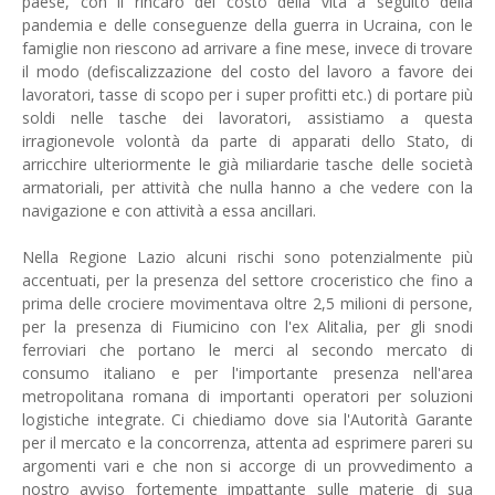
paese, con il rincaro del costo della vita a seguito della
pandemia e delle conseguenze della guerra in Ucraina, con le
famiglie non riescono ad arrivare a fine mese, invece di trovare
il modo (defiscalizzazione del costo del lavoro a favore dei
lavoratori, tasse di scopo per i super profitti etc.) di portare più
soldi nelle tasche dei lavoratori, assistiamo a questa
irragionevole volontà da parte di apparati dello Stato, di
arricchire ulteriormente le già miliardarie tasche delle società
armatoriali, per attività che nulla hanno a che vedere con la
navigazione e con attività a essa ancillari.
Nella Regione Lazio alcuni rischi sono potenzialmente più
accentuati, per la presenza del settore croceristico che fino a
prima delle crociere movimentava oltre 2,5 milioni di persone,
per la presenza di Fiumicino con l'ex Alitalia, per gli snodi
ferroviari che portano le merci al secondo mercato di
consumo italiano e per l'importante presenza nell'area
metropolitana romana di importanti operatori per soluzioni
logistiche integrate. Ci chiediamo dove sia l'Autorità Garante
per il mercato e la concorrenza, attenta ad esprimere pareri su
argomenti vari e che non si accorge di un provvedimento a
nostro avviso fortemente impattante sulle materie di sua