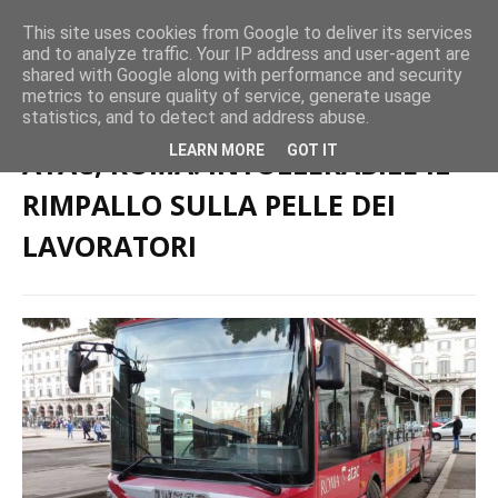
This site uses cookies from Google to deliver its services
and to analyze traffic. Your IP address and user-agent are
shared with Google along with performance and security
metrics to ensure quality of service, generate usage
Home page
Trasporto Pubblico Locale
ATAC, ROMA: INTOLLERABILE
statistics, and to detect and address abuse.
IL RIMPALLO SULLA PELLE DEI LAVORATORI
LEARN MORE
GOT IT
ATAC, ROMA: INTOLLERABILE IL
RIMPALLO SULLA PELLE DEI
LAVORATORI