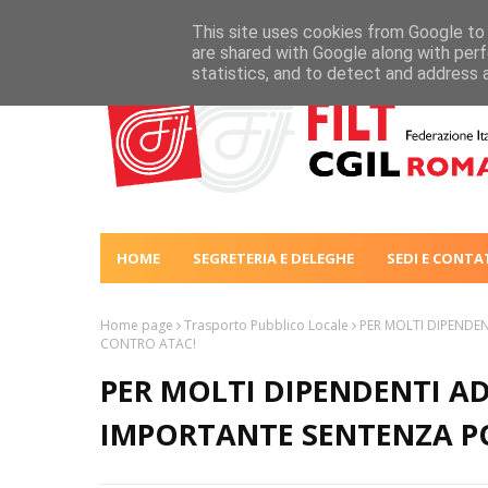
This site uses cookies from Google to d
are shared with Google along with perf
statistics, and to detect and address 
HOME
SEGRETERIA E DELEGHE
SEDI E CONTA
Home page
Trasporto Pubblico Locale
PER MOLTI DIPENDE
CONTRO ATAC!
PER MOLTI DIPENDENTI A
IMPORTANTE SENTENZA P