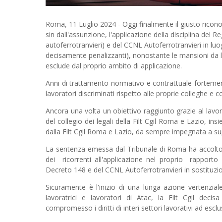
Roma, 11 Luglio 2024 - Oggi finalmente il giusto riconos
sin dall'assunzione, l'applicazione della disciplina de
autoferrotranvieri) e del CCNL Autoferrotranvieri in luo
decisamente penalizzanti), nonostante le mansioni da l
esclude dal proprio ambito di applicazione.
Anni di trattamento normativo e contrattuale fortemen
lavoratori discriminati rispetto alle proprie colleghe e co
Ancora una volta un obiettivo raggiunto grazie al lavor
del collegio dei legali della Filt Cgil Roma e Lazio, insie
dalla Filt Cgil Roma e Lazio, da sempre impegnata a sup
La sentenza emessa dal Tribunale di Roma ha accolto il r
dei ricorrenti all'applicazione nel proprio rapporto 
Decreto 148 e del CCNL Autoferrotranvieri in sostituzio
Sicuramente è l'inizio di una lunga azione vertenzial
lavoratrici e lavoratori di Atac, la Filt Cgil de
compromesso i diritti di interi settori lavorativi ad escl