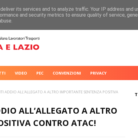
eliver its services and to analyze traffic. Your IP address and 
ormance and security metrics to ensure quality of service, gen
abuse.
TTI
VIDEO
PEC
CONVENZIONI
PRIVACY
NTI ADDIO ALL’ALLEGATO A ALTRO IMPORTANTE SENTENZA POSITIVA
T
DDIO ALL’ALLEGATO A ALTRO
OSITIVA CONTRO ATAC!