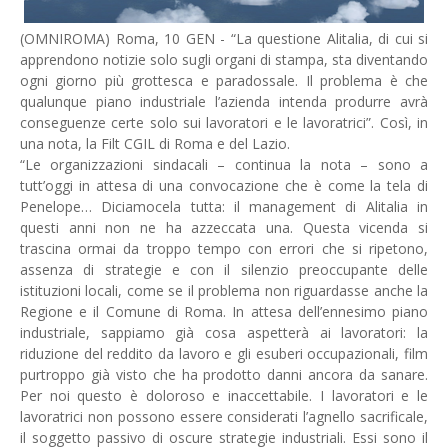
(OMNIROMA) Roma, 10 GEN - “La questione Alitalia, di cui si
apprendono notizie solo sugli organi di stampa, sta diventando
ogni giorno più grottesca e paradossale. Il problema è che
qualunque piano industriale l’azienda intenda produrre avrà
conseguenze certe solo sui lavoratori e le lavoratrici”. Così, in
una nota, la Filt CGIL di Roma e del Lazio.
“Le organizzazioni sindacali – continua la nota – sono a
tutt’oggi in attesa di una convocazione che è come la tela di
Penelope… Diciamocela tutta: il management di Alitalia in
questi anni non ne ha azzeccata una. Questa vicenda si
trascina ormai da troppo tempo con errori che si ripetono,
assenza di strategie e con il silenzio preoccupante delle
istituzioni locali, come se il problema non riguardasse anche la
Regione e il Comune di Roma. In attesa dell’ennesimo piano
industriale, sappiamo già cosa aspetterà ai lavoratori: la
riduzione del reddito da lavoro e gli esuberi occupazionali, film
purtroppo già visto che ha prodotto danni ancora da sanare.
Per noi questo è doloroso e inaccettabile. I lavoratori e le
lavoratrici non possono essere considerati l’agnello sacrificale,
il soggetto passivo di oscure strategie industriali. Essi sono il