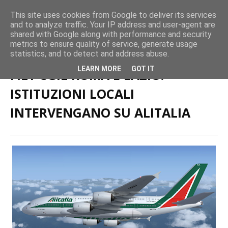
This site uses cookies from Google to deliver its services
and to analyze traffic. Your IP address and user-agent are
shared with Google along with performance and security
metrics to ensure quality of service, generate usage
Home page
Trasporto Aereo
FILT CGIL ROMA E LAZIO: ISTITUZIONI
statistics, and to detect and address abuse.
LOCALI INTERVENGANO SU ALITALIA
LEARN MORE
GOT IT
FILT CGIL ROMA E LAZIO:
ISTITUZIONI LOCALI
INTERVENGANO SU ALITALIA