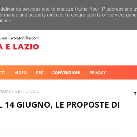
eliver its services and to analyze traffic. Your IP address and 
ormance and security metrics to ensure quality of service, gen
abuse.
TTI
VIDEO
PEC
CONVENZIONI
PRIVACY
ROPOSTE DI FILT CGIL
T
 14 GIUGNO, LE PROPOSTE DI