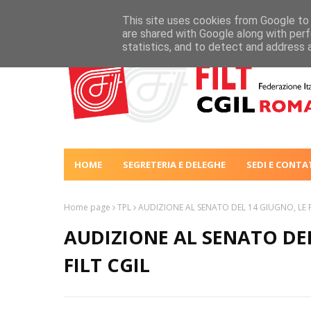
This site uses cookies from Google to d
are shared with Google along with perf
statistics, and to detect and address 
HOME
SEGRETERIA E DELEGHE
SEDI E CONTA
Home page
TPL
AUDIZIONE AL SENATO DEL 14 GIUGNO, LE P
AUDIZIONE AL SENATO DEL
FILT CGIL