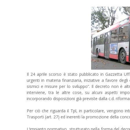
Il 24 aprile scorso è stato pubblicato in Gazzetta Uf
urgenti in materia finanziaria, iniziative a favore degli e
sismici e misure per lo sviluppo”. Il decreto non è a
interviene, tra le altre cose, su alcuni aspetti impo
incorporando disposizioni già previste dalla c.d. rifor
Per ciò che riguarda il Tpl, in particolare, vengono 
Trasporti (art. 27) ed inerenti la promozione della concor
L’impianto normativo, strutturato nella forma del dec