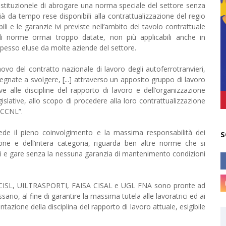
-istituzionele di abrogare una norma speciale del settore senza
ià da tempo rese disponibili alla contrattualizzazione del regio
li e le garanzie ivi previste nell’ambito del tavolo contrattuale
li norme ormai troppo datate, non più applicabili anche in
e spesso eluse da molte aziende del settore.
ovo del contratto nazionale di lavoro degli autoferrotranvieri,
gnate a svolgere, [...] attraverso un apposito gruppo di lavoro
ative alle discipline del rapporto di lavoro e dell’organizzazione
egislative, allo scopo di procedere alla loro contrattualizzazione
l CCNL”.
ede il pieno coinvolgimento e la massima responsabilità dei
S
ione e dell’intera categoria, riguarda ben altre norme che si
oni e gare senza la nessuna garanzia di mantenimento condizioni
FIT-CISL, UILTRASPORTI, FAISA CISAL e UGL FNA sono pronte ad
ario, al fine di garantire la massima tutela alle lavoratrici ed ai
zione della disciplina del rapporto di lavoro attuale, esigibile