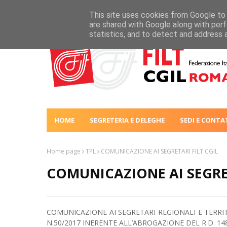
This site uses cookies from Google to d
are shared with Google along with perf
statistics, and to detect and address 
HOME
SEGRETERIA E DELEGHE
SEDI E CONTA
Home page
TPL
COMUNICAZIONE AI SEGRETARI FILT CGIL
COMUNICAZIONE AI SEGRET
COMUNICAZIONE AI SEGRETARI REGIONALI E TERRI
N.50/2017 INERENTE ALL’ABROGAZIONE DEL R.D. 14