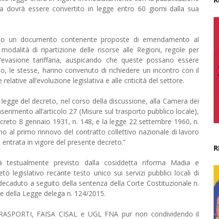
va dovrà essere convertito in legge entro 60 giorni dalla sua
borato un documento contenente proposte di emendamento al
dalità di ripartizione delle risorse alle Regioni, regole per
all’evasione tariffaria, auspicando che queste possano essere
o, le stesse, hanno convenuto di richiedere un incontro con il
lative all’evoluzione legislativa e alle criticità del settore.
n legge del decreto, nel corso della discussione, alla Camera dei
nserimento all’articolo 27 (Misure sul trasporto pubblico locale),
ecreto 8 gennaio 1931, n. 148, e la legge 22 settembre 1960, n.
ino al primo rinnovo del contratto collettivo nazionale di lavoro
 entrata in vigore del presente decreto.”
R
 testualmente previsto dalla cosiddetta riforma Madia e
to legislativo recante testo unico sui servizi pubblici locali di
ecaduto a seguito della sentenza della Corte Costituzionale n.
me della Legge delega n. 124/2015.
ILTRASPORTI, FAISA CISAL e UGL FNA pur non condividendo il