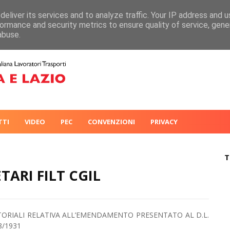
eliver its services and to analyze traffic. Your IP address and 
ormance and security metrics to ensure quality of service, gen
abuse.
TTI
VIDEO
PEC
CONVENZIONI
PRIVACY
T
ARI FILT CGIL
TORIALI RELATIVA ALL’EMENDAMENTO PRESENTATO AL D.L.
8/1931