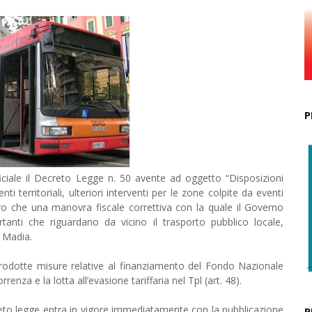
P
ficiale il Decreto Legge n. 50 avente ad oggetto “Disposizioni
nti territoriali, ulteriori interventi per le zone colpite da eventi
ltro che una manovra fiscale correttiva con la quale il Governo
rtanti che riguardano da vicino il trasporto pubblico locale,
ma Madia.
introdotte misure relative al finanziamento del Fondo Nazionale
renza e la lotta all’evasione tariffaria nel Tpl (art. 48).
reto legge entra in vigore immediatamente con la pubblicazione
R