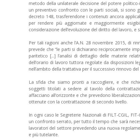
metodo della unilaterale decisione del potere politico
un preventivo confronto con le parti sociali, si sono g
decreto 148, trasferendone i contenuti ancora applicabi
per rendere più aggiornate e maggiormente esigibi
considerazione dell’evoluzione del diritto del lavoro, 
Per tali ragioni anche l’A.N. 28 novembre 2015, di rinn
prevede che “le parti si dichiarano reciprocamente impe
paritetico [...] l’analisi di dettaglio delle materie rel
dell’orario di lavoro tuttora regolate da disposizioni l
nell’ambito della trattativa per il successivo rinnovo de
La sfida che siamo pronti a raccogliere, e che richi
soggetti titolati a sedere al tavolo della contrattaz
affacciano all’orizzonte e che prevedono liberalizzazi
ottenute con la contrattazione di secondo livello.
In ogni caso le Segreterie Nazionali di FILT-CGIL, 
un confronto serrato, per tutto il tempo che sarà necess
lavoratori del settore prevedendo una nuova regolamenta
e più tutelante.