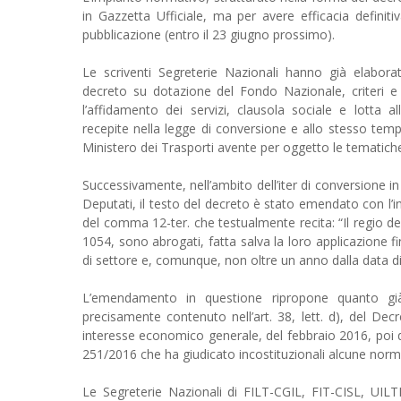
in Gazzetta Ufficiale, ma per avere efficacia definiti
pubblicazione (entro il 23 giugno prossimo).
Le scriventi Segreterie Nazionali hanno già ela
decreto su dotazione del Fondo Nazionale, criteri e mo
l’affidamento dei servizi, clausola sociale e lotta 
recepite nella legge di conversione e allo stesso temp
Ministero dei Trasporti avente per oggetto le tematiche re
Successivamente, nell’ambito dell’iter di conversione i
Deputati, il testo del decreto è stato emendato con l’i
del comma 12-ter. che testualmente recita: “Il regio d
1054, sono abrogati, fatta salva la loro applicazione f
di settore e, comunque, non oltre un anno dalla data di
L’emendamento in questione ripropone quanto già
precisamente contenuto nell’art. 38, lett. d), del Decre
interesse economico generale, del febbraio 2016, poi d
251/2016 che ha giudicato incostituzionali alcune nor
Le Segreterie Nazionali di FILT-CGIL, FIT-CISL, U