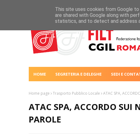
This site uses cookies from Google to d
are shared with Google along with perf
statistics, and to detect and address 
HOME
SEGRETERIA E DELEGHE
SEDI E CONTA
Home page
Trasporto Pubblico Locale
ATAC SPA, ACCORDO 
ATAC SPA, ACCORDO SUI N
PAROLE