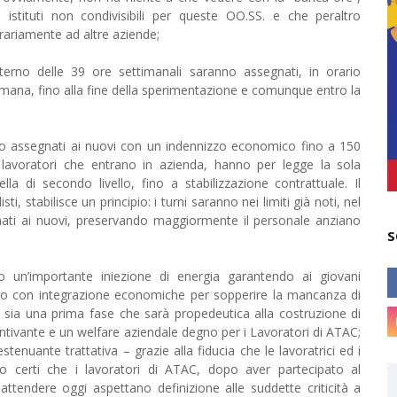
 istituti non condivisibili per queste OO.SS. e che peraltro
trariamente ad altre aziende;
interno delle 39 ore settimanali saranno assegnati, in orario
ttimana, fino alla fine della sperimentazione e comunque entro la
anno assegnati ai nuovi con un indennizzo economico fino a 150
i lavoratori che entrano in azienda, hanno per legge la sola
la di secondo livello, fino a stabilizzazione contrattuale. Il
, stabilisce un principio: i turni saranno nei limiti già noti, nel
nati ai nuovi, preservando maggiormente il personale anziano
S
 un’importante iniezione di energia garantendo ai giovani
no con integrazione economiche per sopperire la mancanza di
a sia una prima fase che sarà propedeutica alla costruzione di
tivante e un welfare aziendale degno per i Lavoratori di ATAC;
tenuante trattativa – grazie alla fiducia che le lavoratrici ed i
mo certi che i lavoratori di ATAC, dopo aver partecipato al
attendere oggi aspettano definizione alle suddette criticità a