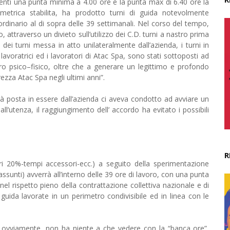
 aventi una punta minima a 4.00 ore e la punta max di 6.40 ore la
ometrica stabilita, ha prodotto turni di guida notevolmente
dinario al di sopra delle 39 settimanali. Nel corso del tempo,
o, attraverso un divieto sull’utilizzo dei C.D. turni a nastro prima
 dei turni messa in atto unilateralmente dall’azienda, i turni in
e lavoratrici ed i lavoratori di Atac Spa, sono stati sottoposti ad
ro psico–fisico, oltre che a generare un legittimo e profondo
rezza Atac Spa negli ultimi anni”.
tà posta in essere dall’azienda ci aveva condotto ad avviare un
ll’utenza, il raggiungimento dell’ accordo ha evitato i possibili
R
stri 20%-tempi accessori-ecc.) a seguito della sperimentazione
assunti) avverrà all’interno delle 39 ore di lavoro, con una punta
l rispetto pieno della contrattazione collettiva nazionale e di
i guida lavorate in un perimetro condivisibile ed in linea con le
re, ovviamente, non ha niente a che vedere con la “banca ore”,