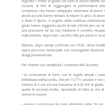
regolato l’ orario di guida con turni di lavoro definiti
Società, al fine di raggiungere la performance kil
compressi, che hanno sviluppato settimane di lavoro or
alcuni accordi hanno tentato di ridurre il carico di lavor
e dopo il riposo. A seguito della continua rivisitazione
guida hanno raggiunto picchi di tale criticità per cui, l
una pressione tal da non tutelarne il corretto recupe
malcontento, dopo tutti i sacrifici fatti per porre in sicu
Ebbene, dopo serrati confronti con ATAC, dove l’ostili
aspro percorso vertenziale con conseguenti disservizi a
disagi preannunciati.
Per chiarire con semplicità i contenuti dell’ accordo;
• la costruzione di turni, con le regole attuali ( na
individuata dall’accordo, che per TUTTI ( anziani e neo 
minima di 5 ore ed una massima di 6.20 ore di guida, ne
quella di secondo livello, riportando di fatto le ore d
norme in essere;
• questa costruzione dei turni all’interno delle 39 o