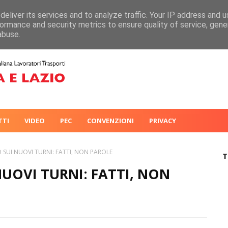
eliver its services and to analyze traffic. Your IP address and 
ormance and security metrics to ensure quality of service, gen
abuse.
TTI
VIDEO
PEC
CONVENZIONI
PRIVACY
SUI NUOVI TURNI: FATTI, NON PAROLE
T
UOVI TURNI: FATTI, NON