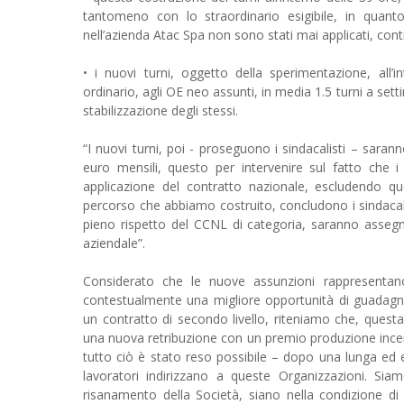
tantomeno con lo straordinario esigibile, in quanto
nell’azienda Atac Spa non sono stati mai applicati, con
• i nuovi turni, oggetto della sperimentazione, all’
ordinario, agli OE neo assunti, in media 1.5 turni a se
stabilizzazione degli stessi.
“I nuovi turni, poi - proseguono i sindacalisti – sar
euro mensili, questo per intervenire sul fatto che 
applicazione del contratto nazionale, escludendo quel
percorso che abbiamo costruito, concludono i sindacalisti
pieno rispetto del CCNL di categoria, saranno asseg
aziendale”.
Considerato che le nuove assunzioni rappresentano
contestualmente una migliore opportunità di guadag
un contratto di secondo livello, riteniamo che, quest
una nuova retribuzione con un premio produzione incen
tutto ciò è stato reso possibile – dopo una lunga ed es
lavoratori indirizzano a queste Organizzazioni. Sia
risanamento della Società, siano nella condizione di 