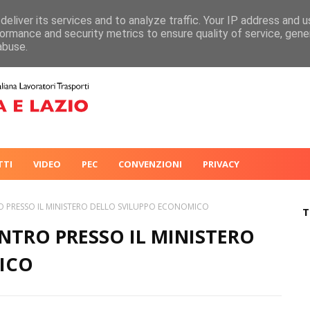
eliver its services and to analyze traffic. Your IP address and 
ormance and security metrics to ensure quality of service, gen
abuse.
TTI
VIDEO
PEC
CONVENZIONI
PRIVACY
O PRESSO IL MINISTERO DELLO SVILUPPO ECONOMICO
T
NTRO PRESSO IL MINISTERO
ICO