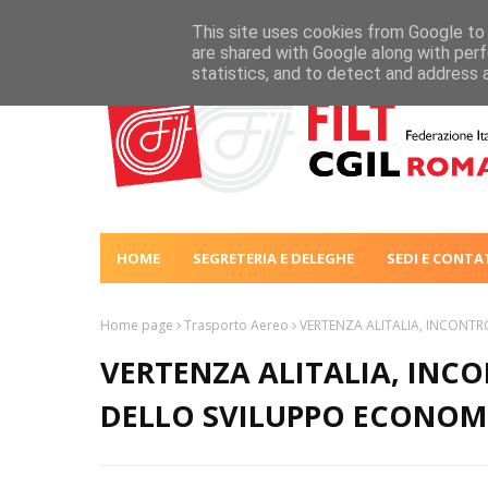
This site uses cookies from Google to d
are shared with Google along with perf
statistics, and to detect and address 
HOME
SEGRETERIA E DELEGHE
SEDI E CONTA
Home page
Trasporto Aereo
VERTENZA ALITALIA, INCONTR
VERTENZA ALITALIA, INCO
DELLO SVILUPPO ECONOM