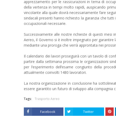
apprezzamento per le rassicurazioni in tema di occupaz
della vertenza in tempi molto rapidi, auspicando prima 
vincolante alla quale dovrà necessariamente fare seguit
sindacali presenti hanno richiesto la garanzia che tutt
occupazionali necessarie.
Successivamente alle nostre richieste di questi mesi in
Aereo, il Governo si è inoltre impegnato per garantire 
mediante una proroga che verrà approntata nei prossi
Il calendario dei lavori proseguirà con un tavolo di co
partire dalla settimana prossima le organizzazioni sin
per l’esperimento dell’esame congiunto della proce
attualmente coinvolti 1480 lavoratori.
La nostra organizzazione in conclusione ha sottolineato 
essere garantito un futuro di sviluppo alla compagnia co
Tags:
Trasporto Aereo
Facebook
Twitter