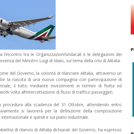
P
l’incontro tra le OrganizzazioniSindacali e le delegazioni dei
enza del Ministro Luigi di Maio, sul tema della crisi di Alitalia.
me del Governo, la volontà di rilanciare Alitalia, attraverso un
bbe la nascita di una nuova compagnia con partecipazione di
triale, il tutto mediante investimenti in termini di flotta ed
rk volta all’intercettazione di flussi di traffico passeggeri.
la procedura alla scadenza del 31 Ottobre, attendendo entro
ssivamente si lavorerà per la definizione della composizione
internazionale e quindi e sul piano industriale.
ettivi di rilancio di Alitalia dichiarati del Governo, ha espresso
R