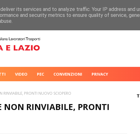
eliver its services and to analyze traffic. Your IP address and 
ormance and security metrics to ensure quality of service, gen
abuse.
TTI
VIDEO
PEC
CONVENZIONI
PRIVACY
ON RINVIABILE, PRONTI NUOVO SCIOPERO
T
E NON RINVIABILE, PRONTI