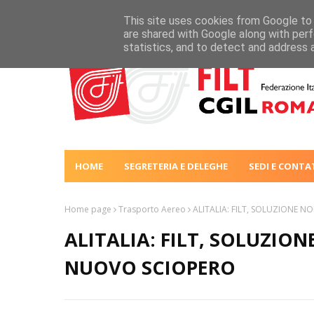
This site uses cookies from Google to d
are shared with Google along with perf
statistics, and to detect and address 
HOME
SEGRETERIA E DELEGHE
SEDI E CONTA
Home page
Trasporto Aereo
ALITALIA: FILT, SOLUZIONE N
ALITALIA: FILT, SOLUZION
NUOVO SCIOPERO