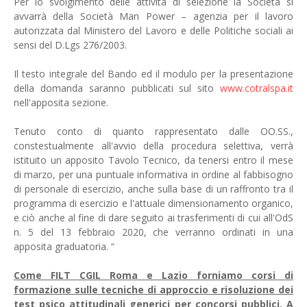
Per lo svolgimento delle attività di selezione la Società si
avvarrà della Società Man Power – agenzia per il lavoro
autorizzata dal Ministero del Lavoro e delle Politiche sociali ai
sensi del D.Lgs 276/2003.
Il testo integrale del Bando ed il modulo per la presentazione
della domanda saranno pubblicati sul sito
www.cotralspa.it
nell'apposita sezione.
Tenuto conto di quanto rappresentato dalle OO.SS.,
constestualmente all'avvio della procedura selettiva, verrà
istituito un apposito Tavolo Tecnico, da tenersi entro il mese
di marzo, per una puntuale informativa in ordine al fabbisogno
di personale di esercizio, anche sulla base di un raffronto tra il
programma di esercizio e l'attuale dimensionamento organico,
e ciò anche al fine di dare seguito ai trasferimenti di cui all'OdS
n. 5 del 13 febbraio 2020, che verranno ordinati in una
apposita graduatoria. “
Come FILT CGIL Roma e Lazio forniamo corsi di
formazione sulle tecniche di approccio e risoluzione dei
test psico attitudinali generici per concorsi pubblici. A