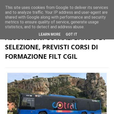
This site uses cookies from Google to deliver its services
and to analyze traffic. Your IP address and user-agent are
shared with Google along with performance and security
metrics to ensure quality of service, generate usage
Home page
Trasporto Pubblico Locale
ASSUNZIONI COTRAL: BANDO
statistics, and to detect and address abuse.
DI SELEZIONE, PREVISTI CORSI DI FORMAZIONE FILT CGIL
LEARN MORE
GOT IT
ASSUNZIONI COTRAL: BANDO DI
SELEZIONE, PREVISTI CORSI DI
FORMAZIONE FILT CGIL